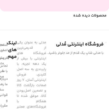
محصولات دیده شده
لینک
مدلی به عنوان یکی
فروشگاه اینترنتی مُدلی
صفحه
مجل
از قدیمی‌ترین
های
مد
اصلی
با مدلی شاپ یک قدم از مد جلوتر باشید.
فروشگاه های
مهم
فروشگ
سوا
اینترنتی با بیش از
متد
یک دهه تجربه، با
تماس
پایبندی به سه اصل
با ما
شرا
کلیدی، فروش
مرج
درباره
اینترنتی آسان، 7 روز
ما
رهگ
ضمانت بازگشت کالا
سفا
و تضمین اصل‌بودن
قوانی
کالا، موفق شده تا
و
همگام با
مقررا
فروشگاه‌های معتبر