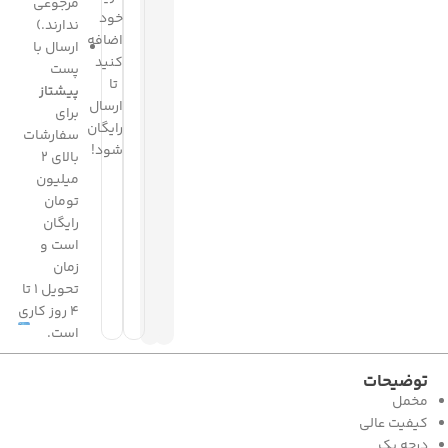
مرجوعی
خود
ندارند.)
اضافه
ارسال با
کنید
پست
تا
پیشتاز
ارسال
برای
رایگان
سفارشات
شود!
بالای 2
میلیون
تومان
رایگان
است و
زمان
تحویل 1 تا
4 روز کاری
است.
توضیحات
مخمل
کیفیت عالی
درجه یک