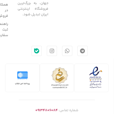
جهان، به بزرگ‌ترین
همکار
فروشگاه اینترنتی
در
ایران تبدیل شود.
فروش
راهنم
ثبت
سفار
شماره تماس:
09134806084