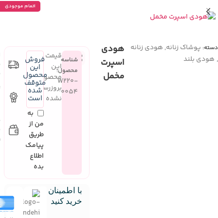
اتمام موجودی
پوشاک زنانه
,
هودی زنانه
هودی
دسته:
قیمت
ا
هودی بلند
فروش
شناسه
اسپرت
س
این
این
محصول:
س
مخمل
محصول
محصول
W220-
متوقف
بروزرسانی
ت
شده
0054
ک
است
نشده
م
به
ض
من از
ب
طریق
و
پیامک
اطلاع
بده
با اطمینان
خرید کنید