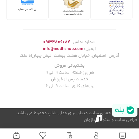
شماره تماس:
09134806084
ایمیل:
info@modlishop.com
آدرس: اصفهان، خیابان هشت بهشت، نبش چهارراه ملک
پشتیبانی فروش
هر روز هفته: ساعت 9 الی 19
خدمات پس از فروش
روزهای کاری: ساعت 9 الی 16
© کلیه حقوق سایت متعلق برای مدلی شاپ محفوظ می باشد.
طراحی سایت و سئو
ناژوان