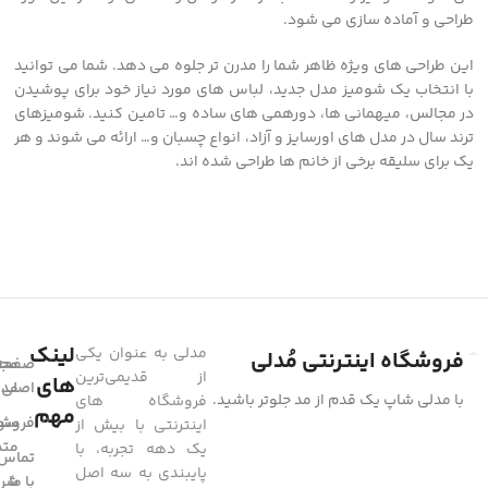
طراحی و آماده سازی می شود.
این طراحی های ویژه ظاهر شما را مدرن تر جلوه می دهد. شما می توانید
با انتخاب یک شومیز مدل جدید، لباس های مورد نیاز خود برای پوشیدن
در مجالس، میهمانی ها، دورهمی های ساده و… تامین کنید. شومیزهای
ترند سال در مدل های اورسایز و آزاد، انواع چسبان و… ارائه می شوند و هر
یک برای سلیقه برخی از خانم ها طراحی شده اند.
لینک
مدلی به عنوان یکی
فروشگاه اینترنتی مُدلی
صفحه
مجل
از قدیمی‌ترین
های
مد
اصلی
با مدلی شاپ یک قدم از مد جلوتر باشید.
فروشگاه های
مهم
فروشگ
سوا
اینترنتی با بیش از
متد
یک دهه تجربه، با
تماس
پایبندی به سه اصل
با ما
شرا