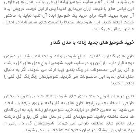
می شوند. اما در کمتر
سایت شومیز زنانه
ای می توانید مدل های خارجی
این لباس ها را با قیمت ارزان خریداری کنید! پس از این فرصت فروش ایده
آل بهره ببرید. البته برای خرید یک شومیز ایده آل تنها نباید به فاکتور
قیمت اکتفا کنید. این شومیزها عمدتا با قیمت های معقولانه در اختیار
مشتریان قرار می گیرند.
خرید شومیز های جدید زنانه با مدل گلدار
طرح های گلدار و فانتزی انواع شومیز زنانه و دخترانه بیشتر در معرض
توجه قرار دارند. از این رو در
سایت خرید شومیز
انواع مدل های گل درشت
و گل ریز این محصولات در رنگ بندی زیبا ارائه می شوند. اگر به دنبال
مدل های جدید این محصولات می گردید، شومیزهای رنگارنگ گل گلی را
امتحان کنید!
تنوع در میان انواع دسته بندی های شومیز زنانه به دلیل تنوع در بخش
طراحی، انتخاب جنس پارچه، طرح های به کار رفته بر روی پارچه و… ایجاد
می شود. به همین خاطر در فرایند خرید شومیزهای زنانه باید به این المان
ها دقت داشته باشید. شومیزهای گلدار در مدل های گل ریز و گل درشت
برای خانم های مختلف طراحی می شوند. شومیزهای گل دار یکی از
پرطرفدارترین پوشاک در میان دخترخانم ها محسوب می شوند.