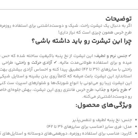
توضیحات
اگر به دنبال یک تیشرت راحت، شیک و دوست‌داشتنی برای استفاده روزمر
طرح خرس همون چیزی‌ است که نیاز داری!
چرا این تیشرت رو باید داشته باشی؟
✔
جنس نرم و لطیف:
این تیشرت از نخ پنبه باکیفیت ساخته شده که حس نر
میده و برای استفاده طولانی‌مدت عالیه. ✔
آزادی حرکت و راحتی:
طراحی ف
راحتی با سایزهای (36 تا 42) تطبیق پیدا کنه و احساس آزادی بیشتری بهت بده. ✔
استاندارد این تیشرت باعث میشه که کاملاً روی بدن بشینه و استایل شیک
این تیشرت زیبا رو می‌تونی با انواع شورتک‌ها و شلوارهای اسپرت ست کن
✔
طرح بامزه و جذاب:
طرح خرس فانتزی روی این تیشرت، بهش جلوه‌ای خاص 
رو دوست‌داشتنی‌تر می‌کنه.
ویژگی‌های محصول:
جنس: نخ پنبه لطیف و تنفس‌پذیر
مدل: فری سایز (مناسب برای سایزهای 36 تا 42)
کاربرد: مناسب برای استفاده روزمره، دورهمی‌های دوستانه و استایل‌های ک