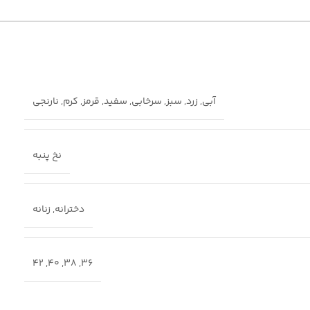
آبی
,
زرد
,
سبز
,
سرخابی
,
سفید
,
قرمز
,
کرم
,
نارنجی
نخ پنبه
دخترانه
,
زنانه
42
,
40
,
38
,
36