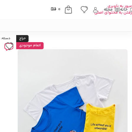
عبور به ناوبری
خانه
مجله
۰
رفتن به محتوای اصلی
خانه
»
فروشگاه
»
پوشاک زنانه
»
تیشرت زنانه
»
تیشرت نخ پنبه طرح خرس
حراج
دسته:
اتمام موجودی