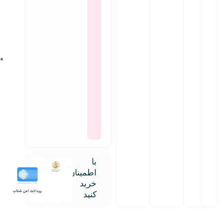
با
اطمینان
خرید
کنید