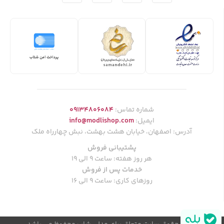
شماره تماس:
09134806084
ایمیل:
info@modlishop.com
آدرس: اصفهان، خیابان هشت بهشت، نبش چهارراه ملک
پشتیبانی فروش
هر روز هفته: ساعت 9 الی 19
خدمات پس از فروش
روزهای کاری: ساعت 9 الی 16