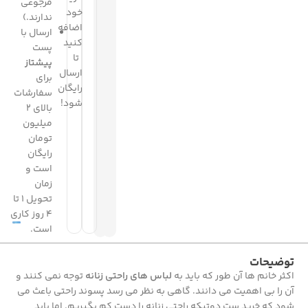
مرجوعی
خود
ندارند.)
اضافه
ارسال با
کنید
پست
تا
پیشتاز
ارسال
برای
رایگان
سفارشات
شود!
بالای 2
میلیون
تومان
رایگان
است و
زمان
تحویل 1 تا
4 روز کاری
است.
توضیحات
اکثر خانم ها آن طور که باید به
لباس های راحتی زنانه
توجه نمی کنند و
آن را بی اهمیت می دانند. گاهی به نظر می رسد پسوند راحتی باعث می
شود که خرید ست دوتیکه راحتی زنانه را دست کم بگیریم. اما باید