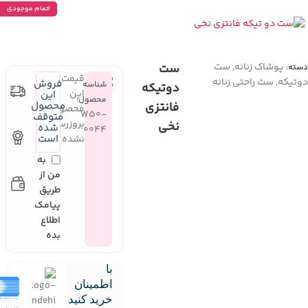
اتمام موجودی
پوشاک زنانه
,
ست
ست
دسته:
قیمت
دوتیکه
,
ست راحتی زنانه
فروش
شناسه
دوتیکه
این
این
محصول:
فانتزی
محصول
محصول
W50-
متوقف
بروزرسانی
نخی
شده
0044
است
نشده
به
من از
طریق
پیامک
اطلاع
بده
با
اطمینان
خرید کنید