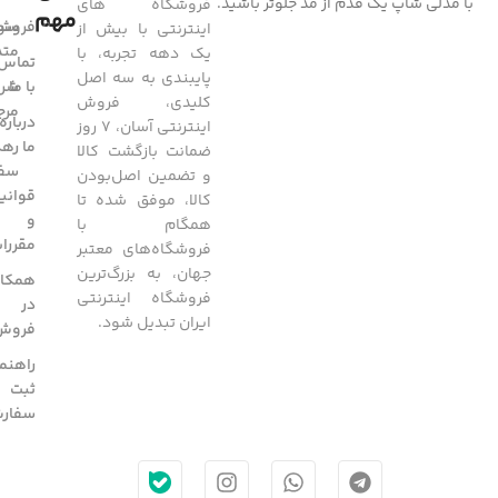
با مدلی شاپ یک قدم از مد جلوتر باشید.
فروشگاه های
مهم
فروشگ
سوا
اینترنتی با بیش از
متد
یک دهه تجربه، با
تماس
پایبندی به سه اصل
با ما
شرا
کلیدی، فروش
مرج
درباره
اینترنتی آسان، 7 روز
ما
رهگ
ضمانت بازگشت کالا
سفا
و تضمین اصل‌بودن
قوانی
کالا، موفق شده تا
و
همگام با
مقررا
فروشگاه‌های معتبر
جهان، به بزرگ‌ترین
همکار
فروشگاه اینترنتی
در
ایران تبدیل شود.
فروش
راهنم
ثبت
سفار