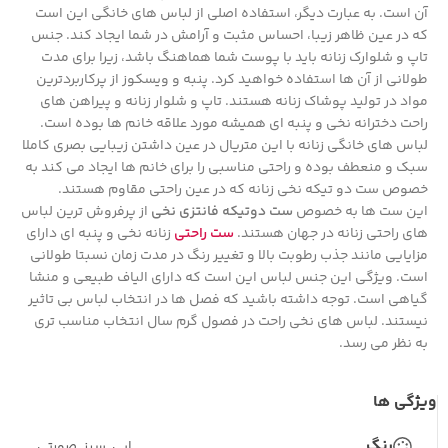
آن است. به عبارت دیگر، استفاده اصلی از لباس های خانگی این است
که در عین ظاهر زیبا، احساس مثبت و آرامش در شما ایجاد کند. جنس
تاپ و شلوارک زنانه باید با پوست شما هماهنگ باشد، زیرا برای مدت
طولانی از آن ها استفاده خواهید کرد. پنبه و ویسکوز از پرکاربردترین
مواد در تولید پوشاک زنانه هستند. تاپ و شلوار زنانه و پیراهن های
راحت دخترانه نخی و پنبه ای همیشه مورد علاقه خانم ها بوده است.
لباس های خانگی زنانه با این متریال در عین داشتن زیبایی بصری کاملا
سبک و منعطف بوده و راحتی مناسبی را برای خانم ها ایجاد می کند به
خصوص ست دو تیکه نخی زنانه که در عین راحتی مقاوم هستند.
این ست ها به خصوص
ست دوتیکه فانتزی نخی
از پرفروش ترین لباس
های راحتی زنانه در جهان هستند.
ست راحتی
زنانه نخی و پنبه ای دارای
مزایایی مانند جذب رطوبت بالا و تغییر رنگ در مدت زمان نسبتا طولانی
است. ویژگی این جنس لباس این است که دارای الیاف طبیعی و منشا
گیاهی است. توجه داشته باشید که فصل ها در انتخاب لباس بی تاثیر
نیستند. لباس های نخی راحت در فصول گرم سال انتخاب مناسب تری
به نظر می رسد.
ویژگی ها
رنگ
ابی
,
سبز
,
صورتی