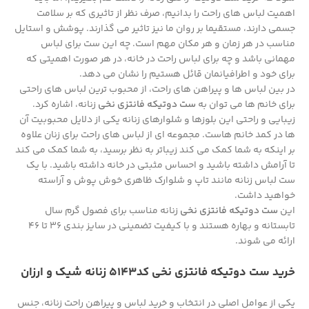
اهمیت لباس های راحت را بدانیم، صرف نظر از تاثیری که بر سلامت
جسمی دارند، مستقیما بر روان ما نیز تاثیر می گذارند. پوشش و استایل
مناسب در هر زمان و هر مکان مهم است. چه این ست برای لباس
مهمانی باشد و چه برای لباس راحت در خانه، در هر صورت اهمیتی که
برای خود و اطرافیانمان قائل هستیم را نشان می دهد.
در بین لباس ها و پیراهن های راحت، از محبوب ترین لباس های راحتی
برای خانم ها می توان به
ست دوتیکه فانتزی نخی
زنانه، اشاره کرد.
زیبایی و راحتی این بلوزها و شلوارهای زنانه یکی از دلایل محبوبیت آن
ها در کمد خانم هاست. مجموعه ای از لباس های راحت برای زنان علاوه
بر اینکه به شما کمک می کند زیباتر به نظر برسید، به شما کمک می کند
تا آرامش داشته باشید و احساس مثبتی در خانه داشته باشید. با یک
ست لباس زنانه مانند تاپ و شلوارک ظاهری خوش پوش و آراسته
خواهید داشت.
این
ست دوتیکه فانتزی نخی
زنانه مناسب برای فصول گرم سال
تابستانه و بهاره هستند و با کیفیت تضمینی در سایز بندی 36 تا 46
ارائه می شوند.
خرید ست دوتیکه فانتزی نخی کد5143 زنانه شیک و ارزان
یکی از عوامل اصلی در انتخاب و خرید لباس و پیراهن راحت زنانه، جنس