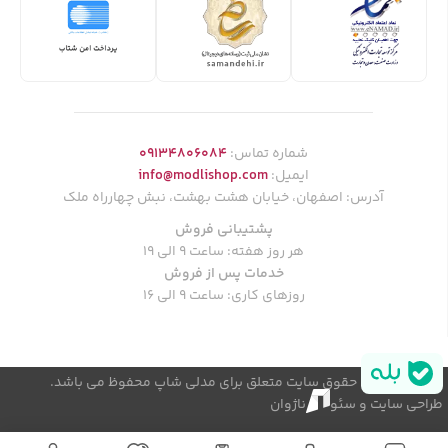
شماره تماس:
09134806084
ایمیل:
info@modlishop.com
آدرس: اصفهان، خیابان هشت بهشت، نبش چهارراه ملک
پشتیبانی فروش
هر روز هفته: ساعت 9 الی 19
خدمات پس از فروش
روزهای کاری: ساعت 9 الی 16
© کلیه حقوق سایت متعلق برای مدلی شاپ محفوظ می باشد.
طراحی سایت و سئو
ناژوان