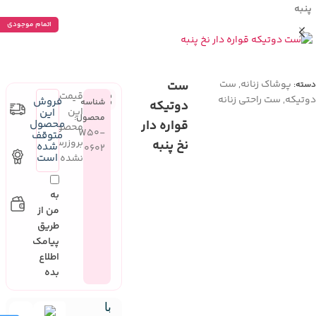
پنبه
اتمام موجودی
پوشاک زنانه
,
ست
ست
دسته:
قیمت
دوتیکه
,
ست راحتی زنانه
فروش
شناسه
دوتیکه
این
این
محصول:
قواره دار
محصول
محصول
W50-
متوقف
بروزرسانی
نخ پنبه
شده
0602
است
نشده
به
من از
طریق
پیامک
اطلاع
بده
با