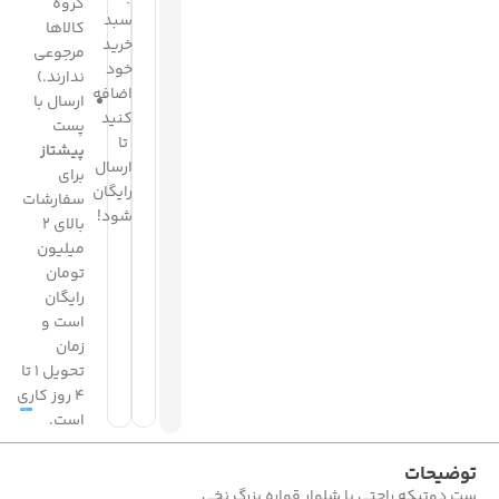
گروه
سبد
کالاها
خرید
مرجوعی
خود
ندارند.)
اضافه
ارسال با
کنید
پست
تا
پیشتاز
ارسال
برای
رایگان
سفارشات
شود!
بالای 2
میلیون
تومان
رایگان
است و
زمان
تحویل 1 تا
4 روز کاری
است.
توضیحات
ست دوتیکه راحتی با شلوار قواره بزرگ نخی