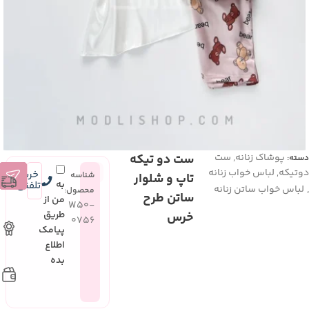
پوشاک زنانه
,
ست
ست دو تیکه
دسته:
دوتیکه
,
لباس خواب زنانه
خرید
شناسه
تاپ و شلوار
به
تلفنی
لباس خواب ساتن زنانه
محصول:
ساتن طرح
من از
W50-
طریق
خرس
0756
پیامک
اطلاع
بده