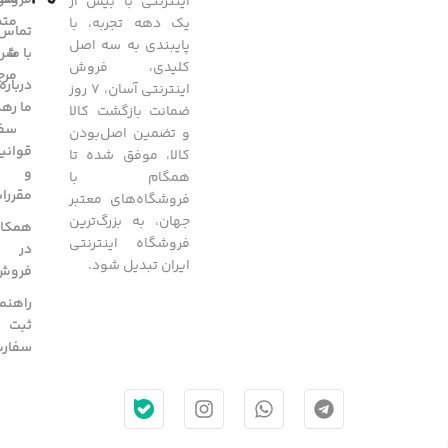
فروشگ
سوا
اینترنتی با بیش از
متد
یک دهه تجربه، با
تماس
پایبندی به سه اصل
با ما
شرا
کلیدی، فروش
مرج
درباره
اینترنتی آسان، 7 روز
ما
رهگ
ضمانت بازگشت کالا
سفا
و تضمین اصل‌بودن
قوانی
کالا، موفق شده تا
و
همگام با
مقررا
فروشگاه‌های معتبر
جهان، به بزرگ‌ترین
همکار
فروشگاه اینترنتی
در
ایران تبدیل شود.
فروش
راهنم
ثبت
سفار