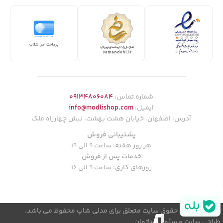
شماره تماس:
09134806084
ایمیل:
info@modlishop.com
آدرس: اصفهان، خیابان هشت بهشت، نبش چهارراه ملک
پشتیبانی فروش
هر روز هفته: ساعت 9 الی 19
خدمات پس از فروش
روزهای کاری: ساعت 9 الی 16
© کلیه حقوق سایت متعلق برای مدلی شاپ محفوظ می باشد.
طراحی سایت و سئو
ناژوان