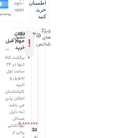
اطمینان
خرید
کنید
ویژگی
نمایش
اندازه
نکات
های
کامل
محصول
!
مهم قبل
شاخص
خرید
برگشت کالا
تنها در 24
ساعت اول
تحویل و
تایید
کارشناسان
امکان پذیر
می باشد.
(به دلیل
مسائل
۵,۰۰۰,۰۰۰
بهداشتی
برخی از
به