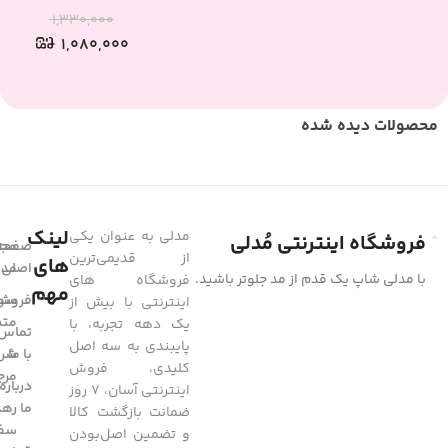
۱,۳۳۰,۰۰۰
۱,۰۸۰,۰۰۰
محصولات دیده شده
لینک
مدلی به عنوان یکی
فروشگاه اینترنتی مُدلی
صفحه
مجل
از قدیمی‌ترین
های
مد
اصلی
با مدلی شاپ یک قدم از مد جلوتر باشید.
فروشگاه های
مهم
فروشگ
سوا
اینترنتی با بیش از
متد
یک دهه تجربه، با
تماس
پایبندی به سه اصل
با ما
شرا
کلیدی، فروش
مرج
درباره
اینترنتی آسان، 7 روز
ما
رهگ
ضمانت بازگشت کالا
سفا
و تضمین اصل‌بودن