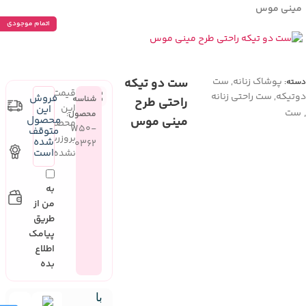
مینی موس
اتمام موجودی
پوشاک زنانه
,
ست
ست دو تیکه
دسته:
قیمت
دوتیکه
,
ست راحتی زنانه
فروش
شناسه
راحتی طرح
این
این
ست
محصول:
مینی موس
محصول
محصول
W50-
متوقف
بروزرسانی
شده
0362
است
نشده
به
من از
طریق
پیامک
اطلاع
بده
با