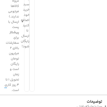
گروه
سبد
کالاها
خرید
مرجوعی
خود
ندارند.)
اضافه
ارسال با
کنید
پست
تا
پیشتاز
ارسال
برای
رایگان
سفارشات
شود!
بالای 2
میلیون
تومان
رایگان
است و
زمان
تحویل 1 تا
4 روز کاری
است.
توضیحات
ست دوتیکه راحتی