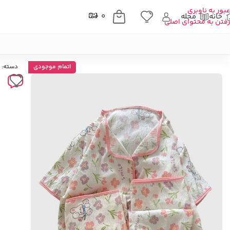
عبور به ناوبری
خانه
مجله
۰
رفتن به محتوای اصلی
خانه
»
فروشگاه
»
پوشاک زنانه
»
ست راحتی زنانه
»
ست سه تیکه راحتی موسیل
اتمام موجودی
دسته: