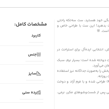
خانگی خود هستید، ست سه‌تکه راحتی
مشخصات کامل:
ت بدهید! این ست با طراحی خاص و
 است. 🌸
کاربرد
، انتخابی ایده‌آل برای استراحت در
جنس
یت دوخته شده است؛ بسیار نرم، سبک
ان می‌آورد.
خش را به‌صورت جداگانه نیز استفاده
سایز
روزانه.
فری سایز و خوش‌فرم این ست به‌صورت فری‌سایز (مناسب سایز ۳۶ تا ۴۶) طراحی شده و با فرم آزاد و دوخت
رده سنی
تی پس از شست‌وشوهای مکرر، نرمی،