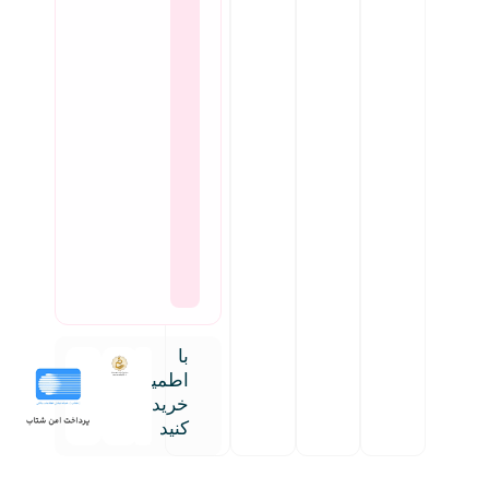
با
اطمینان
خرید
کنید