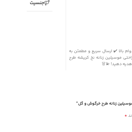
جنسیت
وام بالا ✔️ ارسال سریع و مطمئن به
احتی موسیلین زنانه نخ کریشه طرح
هدیه دهید! 💫👗
موسیلین زنانه طرح خرگوش و گل”
*
ند