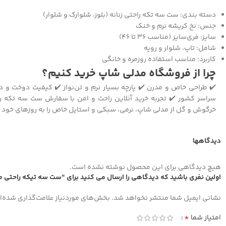
دسته بندی: ست سه تکه راحتی زنانه (بلوز، شلوارک و شلوار)
جنس: نخ کریشه نرم و خنک
سایز: فری‌سایز (مناسب ۳۶ تا ۴۶)
شامل: تاپ، شلوار و رویه
کاربرد: مناسب استفاده روزمره و خانگی
چرا از فروشگاه مدلی شاپ خرید کنیم؟
✔️ طراحی خاص و مدرن ✔️ پارچه بسیار نرم و تن‌نواز ✔️ کیفیت دوخت و د
سراسر کشور ✔️ تجربه خرید آنلاین راحت و امن با سفارش ست سه تکه ر
خرگوش و گل از مدلی شاپ، نرمی، سبکی و استایل خاص را به روزهای خود 
دیدگاهها
هیچ دیدگاهی برای این محصول نوشته نشده است.
اولین نفری باشید که دیدگاهی را ارسال می کنید برای “ست سه تیکه راحتی 
نشانی ایمیل شما منتشر نخواهد شد.
بخش‌های موردنیاز علامت‌گذاری شده‌ا
*
امتیاز شما