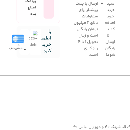
پیامک
سبد
ارسال با پست
اطلاع
خرید
پیشتاز
برای
بده
خود
سفارشات
اضافه
بالای 2 میلیون
کنید
تومان رایگان
با
تا
است و زمان
اطمینان
ارسال
تحویل 1 تا 4
خرید
رایگان
روز کاری
کنید
شود!
است.