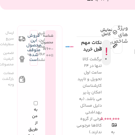
ویژگی
نمایش
قیمت
ارسال
های
کامل
فروش
شناسه
سریع
این
این
شاخص
نکات مهم
محصول:
اندازه
سفارشات
محصول
محصول
!
محصول
قبل خرید
W60-
متوقف
بروزرسانی
تضمین
شده
0011
برگشت کالا
کیفیت
است
نشده
محصولات
تنها در 24
ساعت اول
ضمانت
تحویل و تایید
بازگشت
وجه
کارشناسان
امکان پذیر
می باشد. (به
دلیل مسائل
به
بهداشتی
من
۵,۰۰۰,۰۰۰
برخی از گروه
از
کالاها مرجوعی
طریق
به
ندارند.)