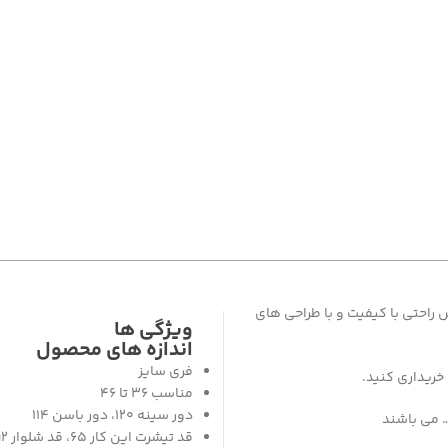
راحتی با کیفیت و با طراحی های
ویژگی ها
اندازه های محصول
فری سایز
خریداری کنید.
مناسب 36 تا 46
دور سینه 120، دور باسن 114
 می باشند
قد تیشرت این کار 65، قد شلوار 92، قد شرتک 40 و دور ران لباس 60