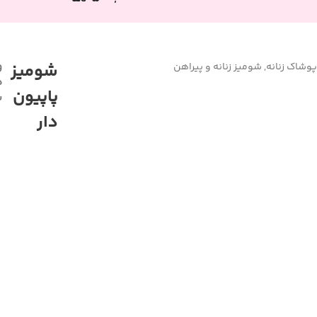
و
شومیز
پوشاک زنانه
,
شومیز زنانه و پیراهن
ه
پاپیون
ش
دار