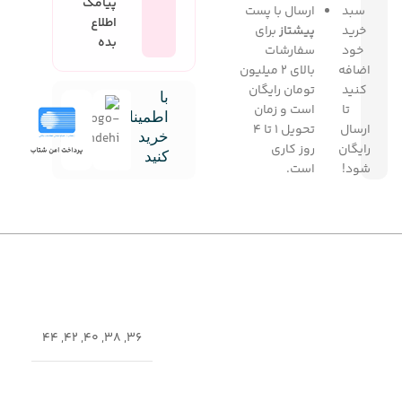
پیامک
سبد
ارسال با پست
اطلاع
خرید
پیشتاز
برای
بده
خود
سفارشات
اضافه
بالای 2 میلیون
کنید
تومان رایگان
با
تا
است و زمان
اطمینان
ارسال
تحویل 1 تا 4
خرید
رایگان
روز کاری
کنید
شود!
است.
44
,
42
,
40
,
38
,
36