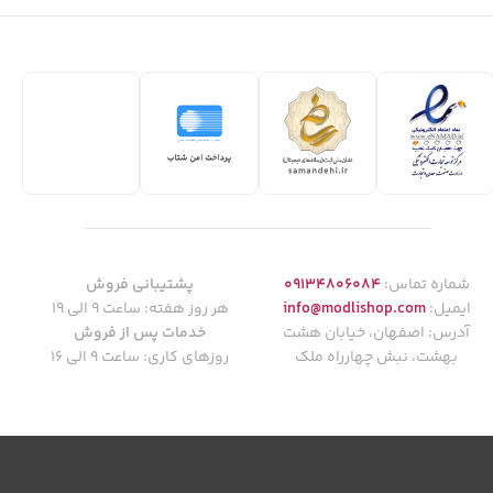
شماره تماس:
09134806084
پشتیبانی فروش
ایمیل:
info@modlishop.com
هر روز هفته: ساعت 9 الی 19
آدرس: اصفهان، خیابان هشت
خدمات پس از فروش
بهشت، نبش چهارراه ملک
روزهای کاری: ساعت 9 الی 16