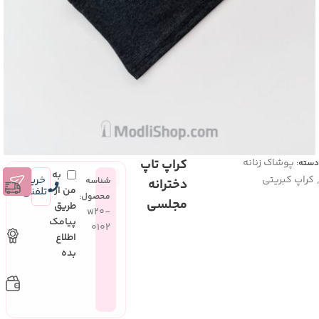
پوشاک زنانه
کراپ تاپ
دسته:
به
کراپ کبریتی
خرید
شناسه
دخترانه
من از
تلفنی
محصول:
مجلسی
طریق
w20-
پیامک
0102
اطلاع
بده