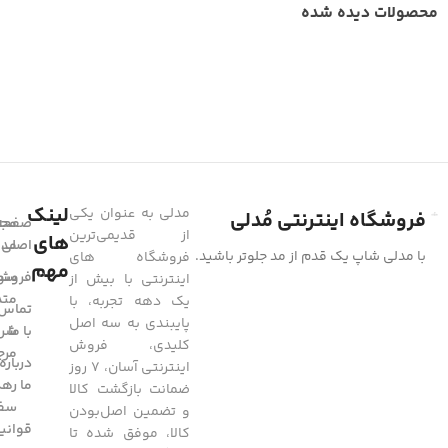
محصولات دیده شده
لینک
مدلی به عنوان یکی
فروشگاه اینترنتی مُدلی
صفحه
مجل
از قدیمی‌ترین
های
مد
اصلی
با مدلی شاپ یک قدم از مد جلوتر باشید.
فروشگاه های
مهم
فروشگ
سوا
اینترنتی با بیش از
متد
یک دهه تجربه، با
تماس
پایبندی به سه اصل
با ما
شرا
کلیدی، فروش
مرج
درباره
اینترنتی آسان، 7 روز
ما
رهگ
ضمانت بازگشت کالا
سفا
و تضمین اصل‌بودن
قوانی
کالا، موفق شده تا