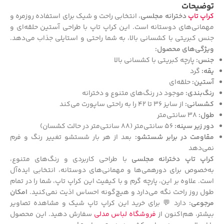
توضیحات
کراپ تاپ
دخترانه مجلسی
، انتخابی راحت و شیک برای استفاده روزمره و
مهمانی‌های دوستانه است. این کراپ تاپ با طراحی آستین حلقه‌ای و
جنس کبریتی با کشسانی بالا، به شما راحتی و استایلی جذاب می‌دهد.
ویژگی‌های محصول:
جنس:
پارچه کبریتی با کشسانی بالا
یقه:
گرد
آستین:
حلقه‌ای
رنگ‌بندی:
موجود در رنگ‌های متنوع و دخترانه
کشسانی:
از سایز 36 تا 42 را به راحتی ساپورت می‌کند
طول:
38 سانتی‌متر
دور زیر سینه:
56 سانتی‌متر (88 سانتی‌متر در حالت کشسان)
مقاومت در برابر شستشو:
بعد از هر بار شستشو تغییر رنگ و فرم
نمی‌دهد
کراپ تاپ دخترانه مجلسی
با طراحی کاربردی و رنگ‌های متنوع،
به‌خصوص برای دورهمی‌ها و مهمانی‌های دوستانه، انتخابی ایده‌آل
است. علاوه بر این، پارچه گرم و با کیفیت این کراپ تاپ، شما را در تمام
طول روز راحت نگه می‌دارد و هیچ‌گونه احساس اذیت نمی‌کنید.
امکان
مرجوعی:
دارد 💬 برای خرید این کراپ تاپ شیک و مشاهده تصاویر
بیشتر، هم‌اکنون از
فروشگاه لباس مدلی
سفارش دهید. این محصول