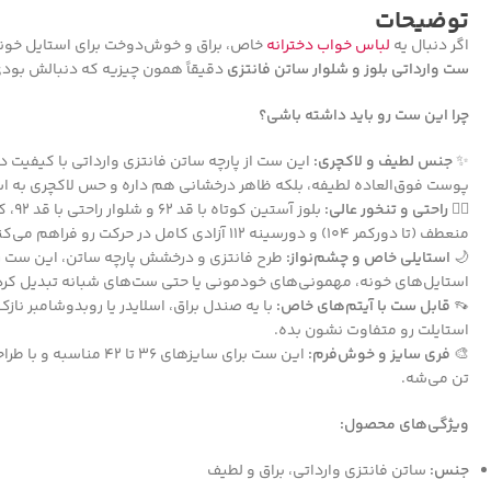
توضیحات
اگر دنبال یه
لباس خواب دخترانه
خاص، براق و خوش‌دوخت برای استایل خون
ست وارداتی بلوز و شلوار ساتن فانتزی
دقیقاً همون چیزیه که دنبالش بودی
چرا این ست رو باید داشته باشی؟
✨
جنس لطیف و لاکچری:
این ست از پارچه ساتن فانتزی وارداتی با کیفیت د
پوست فوق‌العاده لطیفه، بلکه ظاهر درخشانی هم داره و حس لاکچری به اس
🧘‍♀️
راحتی و تنخور عالی:
بلوز آ
منعطف (تا دورکمر ۱۰۴) و دورسینه ۱۱۲ آزادی کامل در حرکت رو فراهم می‌کنه.
🌙
استایلی خاص و چشم‌نواز:
طرح فانتزی و درخشش پارچه ساتن، این ست رو ب
استایل‌های خونه، مهمونی‌های خودمونی یا حتی ست‌های شبانه تبدیل کرد
👡
قابل ست با آیتم‌های خاص:
با یه صندل براق، اسلایدر یا روبدوشامبر ن
استایلت رو متفاوت نشون بده.
🎨
فری سایز و خوش‌فرم:
این ست برای سایزهای ۳۶ تا 
تن می‌شه.
ویژگی‌های محصول:
جنس:
ساتن فانتزی وارداتی، براق و لطیف