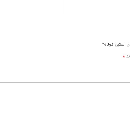
زی استین کوتاه”
*
ند