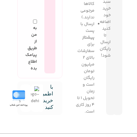
سبد
کالاها
خرید
مرجوعی
خود
ندارند.)
اضافه
ارسال با
به
کنید
پست
من
تا
پیشتاز
از
ارسال
برای
طریق
رایگان
سفارشات
پیامک
شود!
بالای 2
اطلاع
میلیون
بده
تومان
رایگان
است و
با
زمان
اطمینان
تحویل 1 تا
خرید
4 روز کاری
کنید
است.