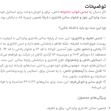
توضیحات
اگر دنبال یه
لباس خواب دخترانه
خاص، براق و خوش‌دوخت برای استایل خون
ست وارداتی بلوز و شلوار ساتن فانتزی
دقیقاً همون چیزیه که دنبالش بودی
چرا این ست رو باید داشته باشی؟
✨
جنس لطیف و لاکچری:
این ست از پارچه ساتن فانتزی وارداتی با کیفیت د
پوست فوق‌العاده لطیفه، بلکه ظاهر درخشانی هم داره و حس لاکچری به اس
🧘‍♀️
راحتی و تنخور عالی:
بلوز آ
منعطف (تا دورکمر ۱۰۴) و دورسینه ۱۱۲ آزادی کامل در حرکت رو فراهم می‌کنه.
🌙
استایلی خاص و چشم‌نواز:
طرح فانتزی و درخشش پارچه ساتن، این ست رو ب
استایل‌های خونه، مهمونی‌های خودمونی یا حتی ست‌های شبانه تبدیل کرد
👡
قابل ست با آیتم‌های خاص:
با یه صندل براق، اسلایدر یا روبدوشامبر ن
استایلت رو متفاوت نشون بده.
🎨
فری سایز و خوش‌فرم:
این ست برای سایزهای ۳۶ تا 
تن می‌شه.
ویژگی‌های محصول:
جنس:
ساتن فانتزی وارداتی، براق و لطیف