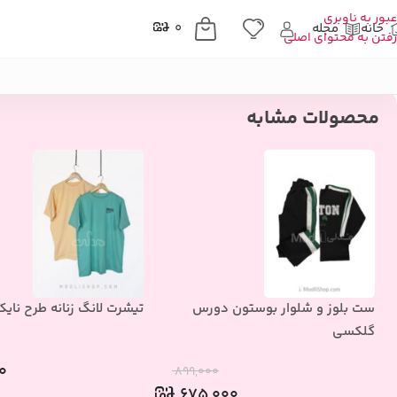
عبور به ناوبری
خانه
مجله
۰
رفتن به محتوای اصلی
خانه
»
فروشگاه
»
پوشاک زنانه
»
ست دوتیکه
»
بلوز شلوار ساتن فانتزی اس
محصولات مشابه
ست بلوز و شلوار بوستون دورس
تیشرت لانگ زنانه طرح نایک
گلکسی
۰
۸۹۹,۰۰۰
۶۷۵,۰۰۰