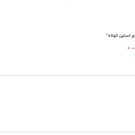
زی استین کوتاه”
*
ند