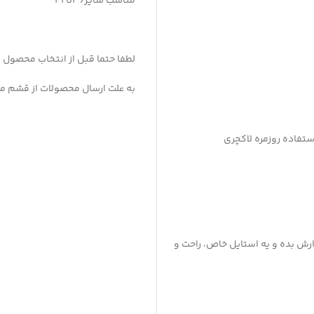
مناسب سایز۳۶تا42
لطفا حتما قبل از انتخاب محصول ،
به علت ارسال محصولات از قشم میانگین ز
تفاده روزمره لاکچری
ش بده و یه استایل خاص، راحت و