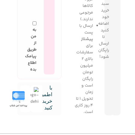
سبد
کالاها
خرید
مرجوعی
خود
ندارند.)
اضافه
ارسال با
به
کنید
پست
من
تا
پیشتاز
از
ارسال
برای
طریق
رایگان
سفارشات
پیامک
شود!
بالای 2
اطلاع
میلیون
بده
تومان
رایگان
است و
با
زمان
اطمینان
تحویل 1 تا
خرید
4 روز کاری
کنید
است.