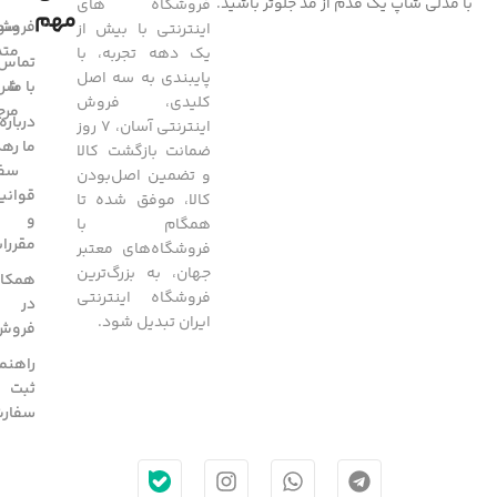
با مدلی شاپ یک قدم از مد جلوتر باشید.
فروشگاه های
مهم
فروشگ
سوا
اینترنتی با بیش از
متد
یک دهه تجربه، با
تماس
پایبندی به سه اصل
با ما
شرا
کلیدی، فروش
مرج
درباره
اینترنتی آسان، 7 روز
ما
رهگ
ضمانت بازگشت کالا
سفا
و تضمین اصل‌بودن
قوانی
کالا، موفق شده تا
و
همگام با
مقررا
فروشگاه‌های معتبر
جهان، به بزرگ‌ترین
همکار
فروشگاه اینترنتی
در
ایران تبدیل شود.
فروش
راهنم
ثبت
سفار