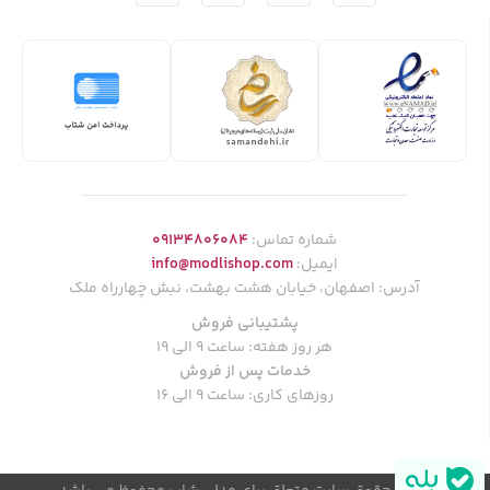
شماره تماس:
09134806084
ایمیل:
info@modlishop.com
آدرس: اصفهان، خیابان هشت بهشت، نبش چهارراه ملک
پشتیبانی فروش
هر روز هفته: ساعت 9 الی 19
خدمات پس از فروش
روزهای کاری: ساعت 9 الی 16