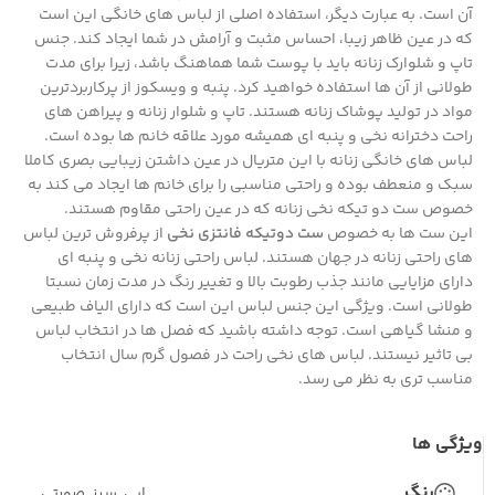
آن است. به عبارت دیگر، استفاده اصلی از لباس های خانگی این است
که در عین ظاهر زیبا، احساس مثبت و آرامش در شما ایجاد کند. جنس
تاپ و شلوارک زنانه باید با پوست شما هماهنگ باشد، زیرا برای مدت
طولانی از آن ها استفاده خواهید کرد. پنبه و ویسکوز از پرکاربردترین
مواد در تولید پوشاک زنانه هستند. تاپ و شلوار زنانه و پیراهن های
راحت دخترانه نخی و پنبه ای همیشه مورد علاقه خانم ها بوده است.
لباس های خانگی زنانه با این متریال در عین داشتن زیبایی بصری کاملا
سبک و منعطف بوده و راحتی مناسبی را برای خانم ها ایجاد می کند به
خصوص ست دو تیکه نخی زنانه که در عین راحتی مقاوم هستند.
این ست ها به خصوص
ست دوتیکه فانتزی نخی
از پرفروش ترین لباس
های راحتی زنانه در جهان هستند. لباس راحتی زنانه نخی و پنبه ای
دارای مزایایی مانند جذب رطوبت بالا و تغییر رنگ در مدت زمان نسبتا
طولانی است. ویژگی این جنس لباس این است که دارای الیاف طبیعی
و منشا گیاهی است. توجه داشته باشید که فصل ها در انتخاب لباس
بی تاثیر نیستند. لباس های نخی راحت در فصول گرم سال انتخاب
مناسب تری به نظر می رسد.
ویژگی ها
رنگ
ابی
,
سبز
,
صورتی