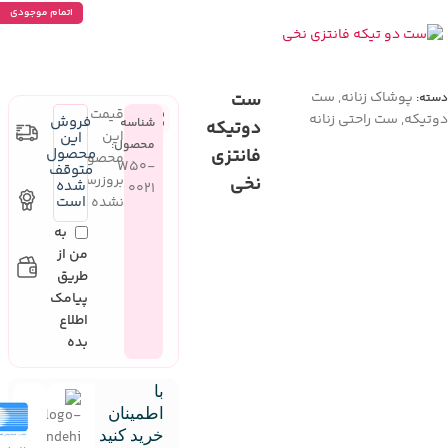
اتمام موجودی
پوشاک زنانه
,
ست
ست
دسته:
قیمت
دوتیکه
,
ست راحتی زنانه
فروش
شناسه
دوتیکه
این
این
محصول:
فانتزی
محصول
محصول
W50-
متوقف
بروزرسانی
نخی
شده
0021
است
نشده
به
من از
طریق
پیامک
اطلاع
بده
با
اطمینان
خرید کنید