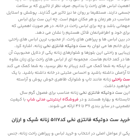
اهمیت لباس های راحت را بدانیم، صرف نظر از تاثیری که بر سلامت
جسمی دارند، مستقیما بر روان ما نیز تاثیر می گذارند. پوشش و استایل
مناسب در هر زمان و هر مکان مهم است. چه این ست برای لباس
مهمانی باشد و چه برای لباس راحت در خانه، در هر صورت اهمیتی که
برای خود و اطرافیانمان قائل هستیم را نشان می دهد.
در بین لباس ها و پیراهن های راحت، از محبوب ترین لباس های راحتی
برای خانم ها می توان به
ست دوتیکه فانتزی نخی
زنانه، اشاره کرد.
زیبایی و راحتی این بلوزها و شلوارهای زنانه یکی از دلایل محبوبیت آن
ها در کمد خانم هاست. مجموعه ای از لباس های راحت برای زنان علاوه
بر اینکه به شما کمک می کند زیباتر به نظر برسید، به شما کمک می کند
تا آرامش داشته باشید و احساس مثبتی در خانه داشته باشید. با یک
ست راحتی
زنانه مانند تاپ و شلوارک ظاهری خوش پوش و آراسته
خواهید داشت.
این
ست دوتیکه فانتزی نخی
زنانه مناسب برای فصول گرم سال
تابستانه و بهاره هستند و در
فروشگاه اینترنتی مدلی شاپ
با کیفیت
تضمینی در سایز بندی 36 تا 46 ارائه می شوند.
خرید ست دوتیکه فانتزی نخی کد5117 زنانه شیک و ارزان
یکی از عوامل اصلی در انتخاب و خرید لباس و پیراهن راحت زنانه، جنس