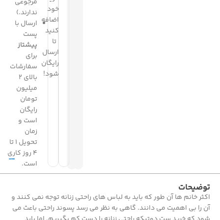
مرجوعی
خود
ندارند.)
اضافه
ارسال با
کنید
پست
تا
پیشتاز
ارسال
برای
رایگان
سفارشات
شود!
بالای 2
میلیون
تومان
رایگان
است و
زمان
تحویل 1 تا
4 روز کاری
است.
توضیحات
اکثر خانم ها آن طور که باید به لباس های راحتی زنانه توجه نمی کنند و
آن را بی اهمیت می دانند. گاهی به نظر می رسد پسوند راحتی باعث می
شود که خرید ست دوتیکه راحتی زنانه را دست کم بگیریم. اما باید