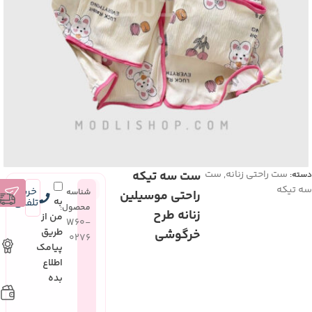
ست راحتی زنانه
,
ست
ست سه تیکه
دسته:
سه تیکه
خرید
شناسه
راحتی موسیلین
به
تلفنی
محصول:
زنانه طرح
من از
W60-
طریق
خرگوشی
0276
پیامک
اطلاع
بده