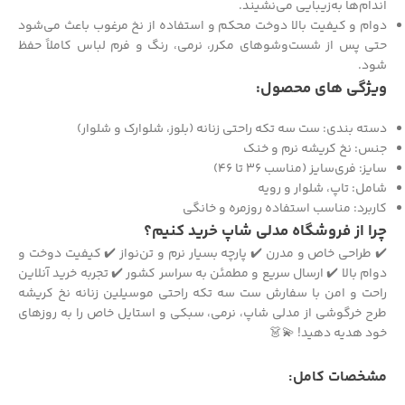
اندام‌ها به‌زیبایی می‌نشیند.
دوام و کیفیت بالا دوخت محکم و استفاده از نخ مرغوب باعث می‌شود
حتی پس از شست‌وشوهای مکرر، نرمی، رنگ و فرم لباس کاملاً حفظ
شود.
ویژگی های محصول:
دسته بندی: ست سه تکه راحتی زنانه (بلوز، شلوارک و شلوار)
جنس: نخ کریشه نرم و خنک
سایز: فری‌سایز (مناسب ۳۶ تا ۴۶)
شامل: تاپ، شلوار و رویه
کاربرد: مناسب استفاده روزمره و خانگی
چرا از فروشگاه مدلی شاپ خرید کنیم؟
✔️ طراحی خاص و مدرن ✔️ پارچه بسیار نرم و تن‌نواز ✔️ کیفیت دوخت و
دوام بالا ✔️ ارسال سریع و مطمئن به سراسر کشور ✔️ تجربه خرید آنلاین
راحت و امن با سفارش ست سه تکه راحتی موسیلین زنانه نخ کریشه
طرح خرگوشی از مدلی شاپ، نرمی، سبکی و استایل خاص را به روزهای
خود هدیه دهید! 💫👗
مشخصات کامل: