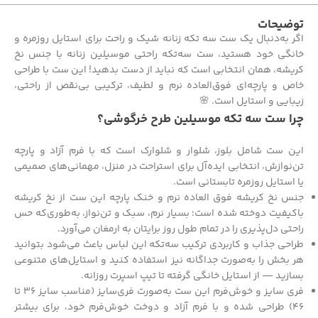
توضیحات
اگر به‌دنبال یک ست سه تکه زنانه شیک و راحت برای استایل روزمره و
خانگی خود هستید، ست سه‌تکه راحتی موسیلین زنانه با جنس نخ
کریشه، همان انتخابی است که نباید از دست بدهید! این ست با طراحی
خاص و پارچه‌ای فوق‌العاده نرم و لطیف، ترکیبی بی‌نقص از راحتی،
زیبایی و استایل است. 🌸
چرا ست سه تکه موسیلین طرح خرگوشی؟
این ست شامل بلوز، شلوار و شلوارک است که با فرم آزاد و پارچه
تن‌نوازش، انتخابی ایده‌آل برای استراحت در منزل، مهمانی‌های صمیمی
یا استایل روزمره تابستانی است.
جنس نخ کریشه فوق العاده نرم و خنک پارچه این ست از نخ کریشه
باکیفیت دوخته شده است؛ بسیار نرم، سبک و تن‌نواز، به‌طوری‌که حس
راحتی دل‌پذیری را در تمام طول روز برایتان به ارمغان می‌آورد.
طراحی جذاب و کاربردی ترکیب سه‌تکه این لباس باعث می‌شود بتوانید
هر بخش را به‌صورت جداگانه نیز استفاده کنید و استایل‌های متنوعی
بسازید — از استایل خانگی گرفته تا تیپ اسپرت روزانه.
فری سایز و خوش‌فرم این ست به‌صورت فری‌سایز (مناسب سایز ۳۶ تا
۴۶) طراحی شده و با فرم آزاد و دوخت خوش‌فرم خود، برای بیشتر