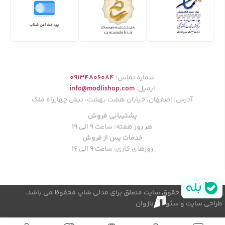
شماره تماس:
09134806084
ایمیل:
info@modlishop.com
آدرس: اصفهان، خیابان هشت بهشت، نبش چهارراه ملک
پشتیبانی فروش
هر روز هفته: ساعت 9 الی 19
خدمات پس از فروش
روزهای کاری: ساعت 9 الی 16
© کلیه حقوق سایت متعلق برای مدلی شاپ محفوظ می باشد.
طراحی سایت و سئو
ناژوان