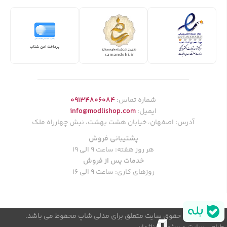
شماره تماس:
09134806084
ایمیل:
info@modlishop.com
آدرس: اصفهان، خیابان هشت بهشت، نبش چهارراه ملک
پشتیبانی فروش
هر روز هفته: ساعت 9 الی 19
خدمات پس از فروش
روزهای کاری: ساعت 9 الی 16
© کلیه حقوق سایت متعلق برای مدلی شاپ محفوظ می باشد.