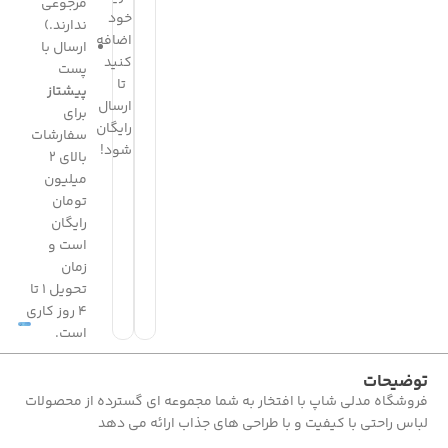
مرجوعی
خود
ندارند.)
اضافه
ارسال با
کنید
پست
تا
پیشتاز
ارسال
برای
رایگان
سفارشات
شود!
بالای 2
میلیون
تومان
رایگان
است و
زمان
تحویل 1 تا
4 روز کاری
است.
توضیحات
فروشگاه مدلی شاپ با افتخار به شما مجموعه ای گسترده از محصولات
لباس راحتی با کیفیت و با طراحی های جذاب ارائه می دهد