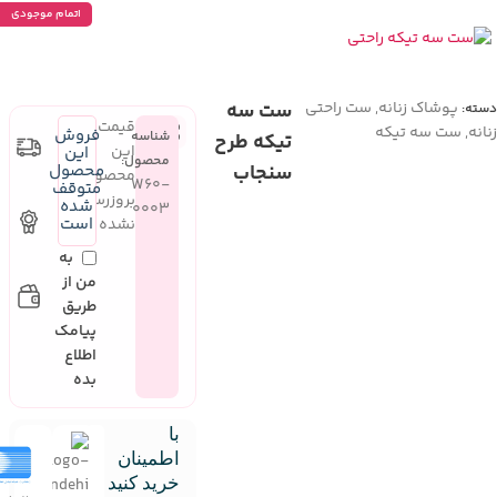
اتمام موجودی
پوشاک زنانه
,
ست راحتی
ست سه
دسته:
قیمت
زنانه
,
ست سه تیکه
فروش
شناسه
تیکه طرح
این
این
محصول:
سنجاب
محصول
محصول
W60-
متوقف
بروزرسانی
شده
0003
است
نشده
به
من از
طریق
پیامک
اطلاع
بده
با
اطمینان
خرید کنید