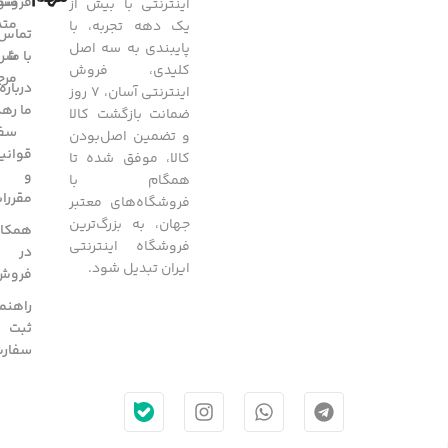
فروشگ
سوا
اینترنتی با بیش از
متد
یک دهه تجربه، با
تماس
پایبندی به سه اصل
با ما
شرا
کلیدی، فروش
مرج
درباره
اینترنتی آسان، 7 روز
ما
رهگ
ضمانت بازگشت کالا
سفا
و تضمین اصل‌بودن
قوانی
کالا، موفق شده تا
و
همگام با
مقررا
فروشگاه‌های معتبر
جهان، به بزرگ‌ترین
همکار
فروشگاه اینترنتی
در
ایران تبدیل شود.
فروش
راهنم
ثبت
سفار