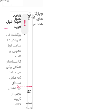
ویژگی
نمایش
اندازه
نکات
های
کامل
محصول
!
مهم قبل
شاخص
خرید
برگشت کالا
تنها در 24
ساعت اول
تحویل و
تایید
کارشناسان
امکان پذیر
می باشد.
(به دلیل
مسائل
۵,۰۰۰,۰۰۰
بهداشتی
برخی از
به
گروه
سبد
کالاها
خرید