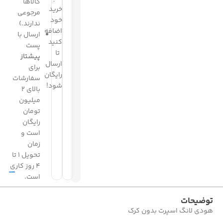
کالاها
خرید
مرجوعی
خود
ندارند.)
اضافه
ارسال با
کنید
پست
تا
پیشتاز
ارسال
برای
رایگان
سفارشات
شود!
بالای 2
میلیون
تومان
رایگان
است و
زمان
تحویل 1 تا
4 روز کاری
است.
توضیحات
هودی لانگ اسپرت بدون کرک