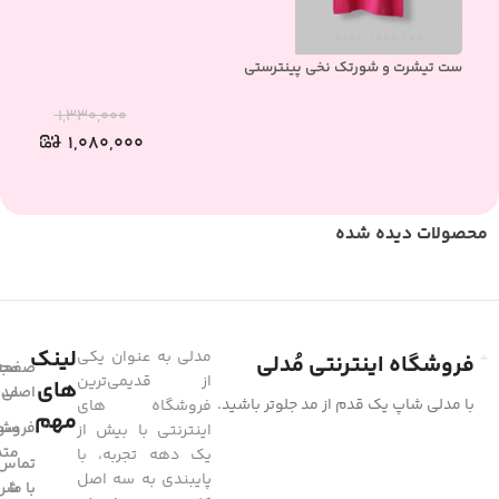
ست تیشرت و شورتک نخی پینترستی
ست 
۱,۳۳۰,۰۰۰
۱,۰۸۰,۰۰۰
محصولات دیده شده
لینک
مدلی به عنوان یکی
فروشگاه اینترنتی مُدلی
صفحه
مجل
از قدیمی‌ترین
های
مد
اصلی
با مدلی شاپ یک قدم از مد جلوتر باشید.
فروشگاه های
مهم
فروشگ
سوا
اینترنتی با بیش از
متد
یک دهه تجربه، با
تماس
پایبندی به سه اصل
با ما
شرا