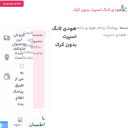
اتمام موجودی
پوشاک زنانه
,
هودی زنانه
هودی لانگ
دسته:
قیمت
هودی اسپرت
فروش
شناسه
اسپرت
این
این
محصول:
بدون کرک
محصول
محصول
W220-
متوقف
بروزرسانی
شده
0047
است
نشده
به
من از
طریق
پیامک
اطلاع
بده
با
اطمینان