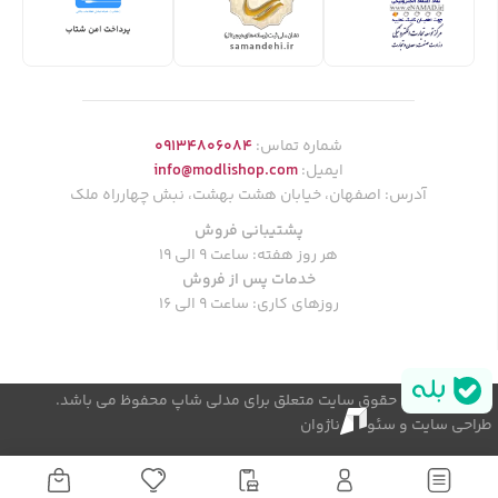
شماره تماس:
09134806084
ایمیل:
info@modlishop.com
آدرس: اصفهان، خیابان هشت بهشت، نبش چهارراه ملک
پشتیبانی فروش
هر روز هفته: ساعت 9 الی 19
خدمات پس از فروش
روزهای کاری: ساعت 9 الی 16
© کلیه حقوق سایت متعلق برای مدلی شاپ محفوظ می باشد.
طراحی سایت و سئو
ناژوان