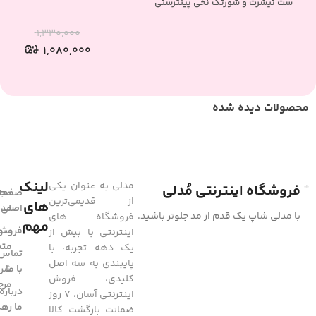
ست تیشرت و شورتک نخی پینترستی
ست 
۱,۳۳۰,۰۰۰
۱,۰۸۰,۰۰۰
محصولات دیده شده
لینک
مدلی به عنوان یکی
فروشگاه اینترنتی مُدلی
صفحه
مجل
از قدیمی‌ترین
های
مد
اصلی
با مدلی شاپ یک قدم از مد جلوتر باشید.
فروشگاه های
مهم
فروشگ
سوا
اینترنتی با بیش از
متد
یک دهه تجربه، با
تماس
پایبندی به سه اصل
با ما
شرا
کلیدی، فروش
مرج
درباره
اینترنتی آسان، 7 روز
ما
رهگ
ضمانت بازگشت کالا