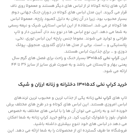
کراپ های زنانه کوتاه تر از لباس های دیگر هستند و معمولا روی ناف
قرار می گیرند. این مدل لباس های کوتاه در دوران جنگ جهانی دوم
بسیار محبوب بود، زیرا در آن زمان به دلیل کمبود پارچه، معمولا لباس
ها کوتاه تر می شد. استفاده از این لباس استایلی شیک و نیمه رسمی
به شما می دهد. این نوع لباس ها در نوع بند دار، آستین دار و تاپ
طراحی و تولید می شوند. عموما جنس پارچه این لباس توری، نخی،
پلاستیکی و … است. برخی از مدل ها دارای گلدوزی، منجوق، پولک
دوزی و … برای جذابیت لباس هستند.
این
کراپ نخی کد13015
بسیار خنک و راحت برای فصل های گرم سال
یعنی بهار و تابستان می باشد و به صورت فری سایز از سایز 36 تا 44
ارائه می شود.
خرید کراپ نخی کد13015 دخترانه و زنانه ارزان و شیک
تاپ های
کراپ نخی
زنانه یکی از جذاب ترین و محبوب ترین ترندهای
لباس امروزی هستند. این لباس های کوتاه و در طرح های مختلف برش
خورده اند و به راحتی می توان آن ها را با لباس های مختلف به خصوص
شلوار، بلوز یا شلوارک ترکیب کرد. در واقع خرید کراپ زنانه به شما امکان
می دهد در لباس های خود تنوع بیشتری داشته باشید.
فروشگاه ما طیف گسترده ای از محصولات را به شما ارائه می دهد. این