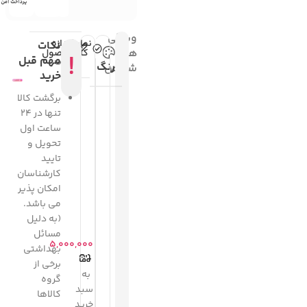
ویژگی
نمایش
اندازه
نکات
های
کامل
محصول
!
مشکی
مهم قبل
رنگ
شاخص
خرید
برگشت کالا
تنها در 24
ساعت اول
تحویل و
تایید
کارشناسان
امکان پذیر
می باشد.
(به دلیل
مسائل
۵,۰۰۰,۰۰۰
بهداشتی
برخی از
به
گروه
سبد
کالاها
خرید