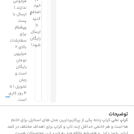
مرجوعی
خود
ندارند.)
اضافه
ارسال با
کنید
پست
تا
پیشتاز
ارسال
برای
رایگان
سفارشات
شود!
بالای 2
میلیون
تومان
رایگان
است و
زمان
تحویل 1 تا
4 روز کاری
است.
توضیحات
کراپ نخی
کراپ زنانه یکی از پرکاربردترین مدل های استایل برای خانم
ها است و هر خانمی حداقل چند تاپ و کراپ برای اهداف مختلف در کمد
لباس خود دارد. و همیشه علاقه مند به خرید این محصولات هست.